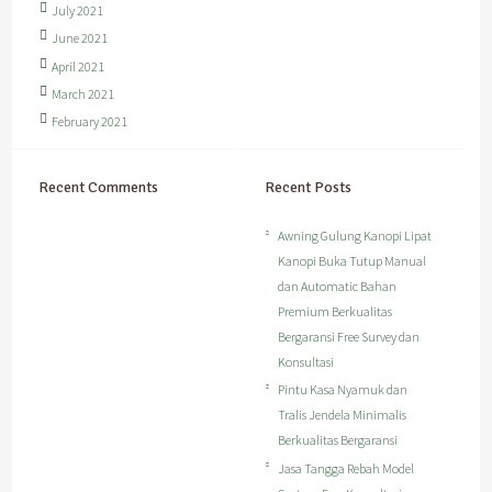
July 2021
June 2021
April 2021
March 2021
February 2021
Recent Comments
Recent Posts
Awning Gulung Kanopi Lipat
Kanopi Buka Tutup Manual
dan Automatic Bahan
Premium Berkualitas
Bergaransi Free Survey dan
Konsultasi
Pintu Kasa Nyamuk dan
Tralis Jendela Minimalis
Berkualitas Bergaransi
Jasa Tangga Rebah Model