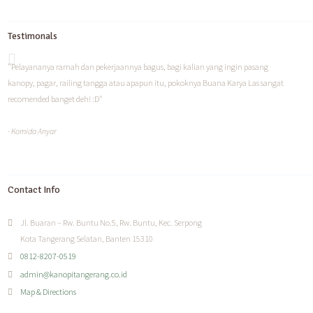
Testimonals
"Pelayananya ramah dan pekerjaannya bagus, bagi kalian yang ingin pasang
kanopy, pagar, railing tangga atau apapun itu, pokoknya Buana Karya Las sangat
recomended banget deh! :D"
- Komida Anyar
Contact Info
Jl. Buaran – Rw. Buntu No.5, Rw. Buntu, Kec. Serpong
Kota Tangerang Selatan, Banten 15310
0812-8207-0519
admin@kanopitangerang.co.id
Map & Directions