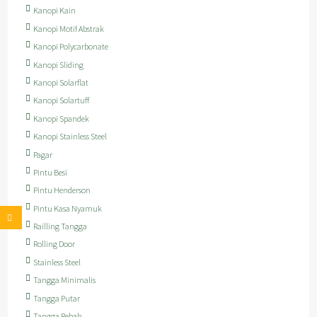
Kanopi Kain
Kanopi Motif Abstrak
Kanopi Polycarbonate
Kanopi Sliding
Kanopi Solarflat
Kanopi Solartuff
Kanopi Spandek
Kanopi Stainless Steel
Pagar
Pintu Besi
Pintu Henderson
Pintu Kasa Nyamuk
Railling Tangga
Rolling Door
Stainless Steel
Tangga Minimalis
Tangga Putar
Tangga Rebah