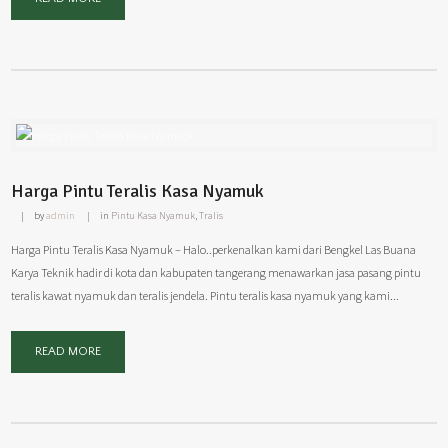
Harga Pintu Teralis Kasa Nyamuk
by
admin
in
Pintu Kasa Nyamuk
,
Tralis
Harga Pintu Teralis Kasa Nyamuk – Halo..perkenalkan kami dari Bengkel Las Buana
Karya Teknik hadir di kota dan kabupaten tangerang menawarkan jasa pasang pintu
teralis kawat nyamuk dan teralis jendela. Pintu teralis kasa nyamuk yang kami...
READ MORE