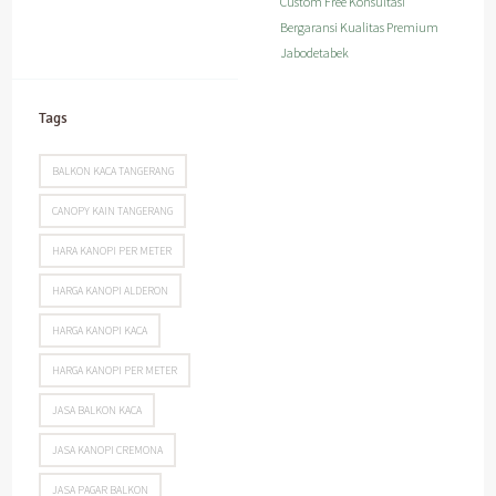
Custom Free Konsultasi
Bergaransi Kualitas Premium
Jabodetabek
Tags
BALKON KACA TANGERANG
CANOPY KAIN TANGERANG
HARA KANOPI PER METER
HARGA KANOPI ALDERON
HARGA KANOPI KACA
HARGA KANOPI PER METER
JASA BALKON KACA
JASA KANOPI CREMONA
JASA PAGAR BALKON