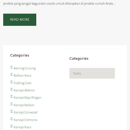
jendela yang sangat bagus dan cocok untuk diterapkan di jendela rumah Anda...
READ MORE
Categories
Categories
Awning Gulung
Categories
Balkon Kaca
Folding Gate
Kanopi Alderon
Kanopi Baja Ringan
Kanopi Balkon
Kanopi Conwood
Kanopi Cremona
Kanopi Kaca