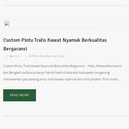
Custom Pintu Tralis Kawat Nyamuk Berkualitas
Bergaransi
by
admin
in
Pintu Kasa Nyamuk
,
Tralis
Custom Pintu Tralis Kawat Nyamuk Berkualitas Bergaransi – Halo..Perkenalkan kami
dari Bengkel Las Buana Karya Teknik hadir di kota dan kabupaten tangerang
menawarkan jasa pasang pintu tralis kawat nyamuk dan tralis jendela. Pintu tralis...
READ MORE