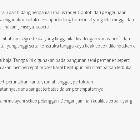
andrail) dan bidang pengaman (balustrade). Contoh dari penggunaan
ya digunakan untuk mencapai bidang horizontal yang lebih tinggi, dan
 macam jenisnya, seperti:
hkan segi estetika yang tinggi bila diisi dengan variasi profil dan
entur yang tinggi serta konstruksi tangga kayu tidak cocok ditempatkan di
l baja. Tangga ini digunakan pada bangunan semi permanen seperti
 akan mempercepat proses karat begitupun bila ditempatkan terbuka
rti peruntukan kantor, rumah tinggal, pertokoan.
mbuatannya, dana sangat terbatas dalam penempatannya.
kami melayani setiap pelanggan. Dengan jaminan kualitas terbaik yang