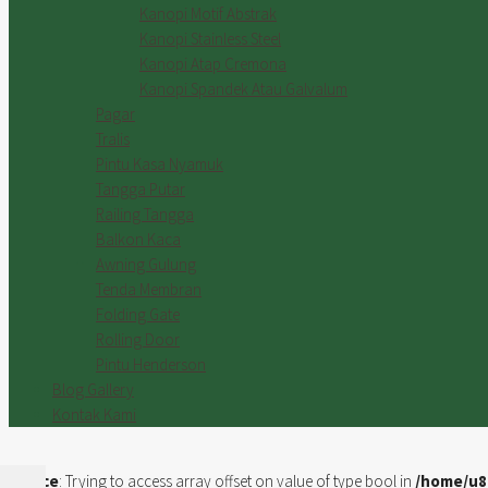
Kanopi Motif Abstrak
Kanopi Stainless Steel
Kanopi Atap Cremona
Kanopi Spandek Atau Galvalum
Pagar
Tralis
Pintu Kasa Nyamuk
Tangga Putar
Railing Tangga
Balkon Kaca
Awning Gulung
Tenda Membran
Folding Gate
Rolling Door
Pintu Henderson
Blog Gallery
Kontak Kami
Notice
: Trying to access array offset on value of type bool in
/home/u8