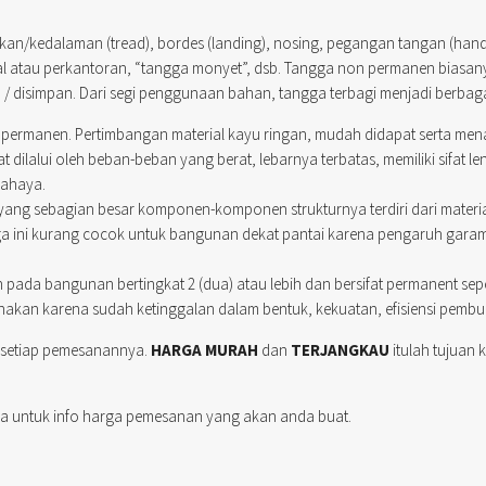
injakan/kedalaman (tread), bordes (landing), nosing, pegangan tangan (h
gal atau perkantoran, “tangga monyet”, dsb. Tangga non permanen biasan
/ disimpan. Dari segi penggunaan bahan, tangga terbagi menjadi berbagai
ermanen. Pertimbangan material kayu ringan, mudah didapat serta menamba
t dilalui oleh beban-beban yang berat, lebarnya terbatas, memiliki sifat l
cahaya.
ang sebagian besar komponen-komponen strukturnya terdiri dari materia
a ini kurang cocok untuk bangunan dekat pantai karena pengaruh garam
pada bangunan bertingkat 2 (dua) atau lebih dan bersifat permanent sepe
igunakan karena sudah ketinggalan dalam bentuk, kekuatan, efisiensi pe
 setiap pemesanannya.
HARGA MURAH
dan
TERJANGKAU
itulah tujuan 
a untuk info harga pemesanan yang akan anda buat.