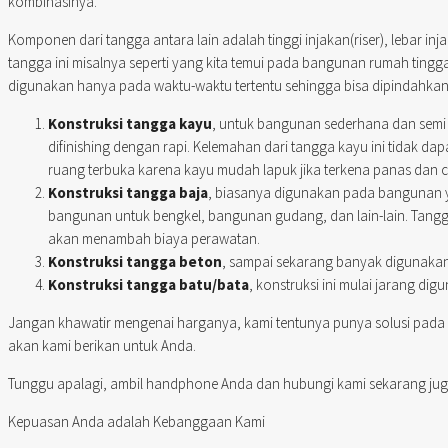
kombinasinya.
Komponen dari tangga antara lain adalah tinggi injakan(riser), lebar 
tangga ini misalnya seperti yang kita temui pada bangunan rumah ting
digunakan hanya pada waktu-waktu tertentu sehingga bisa dipindahkan 
Konstruksi tangga kayu
, untuk bangunan sederhana dan semi p
difinishing dengan rapi. Kelemahan dari tangga kayu ini tidak dapa
ruang terbuka karena kayu mudah lapuk jika terkena panas dan 
Konstruksi tangga baja
, biasanya digunakan pada bangunan y
bangunan untuk bengkel, bangunan gudang, dan lain-lain. Tangg
akan menambah biaya perawatan.
Konstruksi tangga beton
, sampai sekarang banyak digunakan 
Konstruksi tangga batu/bata
, konstruksi ini mulai jarang d
Jangan khawatir mengenai harganya, kami tentunya punya solusi pada
akan kami berikan untuk Anda.
Tunggu apalagi, ambil handphone Anda dan hubungi kami sekarang jug
Kepuasan Anda adalah Kebanggaan Kami