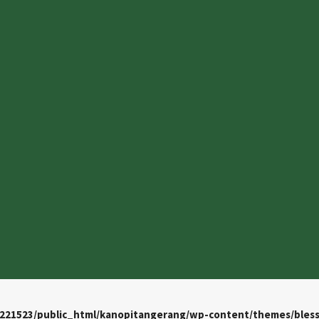
221523/public_html/kanopitangerang/wp-content/themes/bless