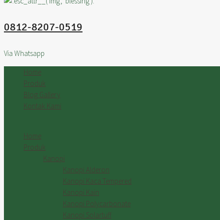
0812-8207-0519
Via Whatsapp
Home
Produk
Blog Gallery
Kontak Kami
Home
Produk
Kanopi
Kanopi Alderon
Kanopi Kaca Tempered
Kanopi Kain
Kanopi Polycarbonate
Kanopi Solartuff