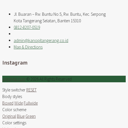
Jl. Buaran – Rw. Buntu No.5, Rw. Buntu, Kec. Serpong
Kota Tangerang Selatan, Banten 15310
0812-8207-0519
admin@kanopitangerang.co.id
Map & Directions
Instagram
argalyta.com
© 2026 All Rights Reserved
Style switcher
RESET
Body styles
Boxed
Wide
Fullwide
Color scheme
Original
Blue
Green
Color settings