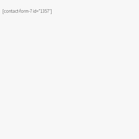
[contact-form-7 id=”1357″]