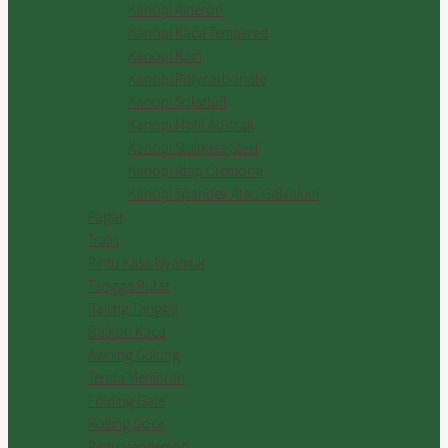
Kanopi Alderon
Kanopi Kaca Tempered
Kanopi Kain
Kanopi Polycarbonate
Kanopi Solartuff
Kanopi Motif Abstrak
Kanopi Stainless Steel
Kanopi Atap Cremona
Kanopi Spandek Atau Galvalum
Pagar
Tralis
Pintu Kasa Nyamuk
Tangga Putar
Railing Tangga
Balkon Kaca
Awning Gulung
Tenda Membran
Folding Gate
Rolling Door
Pintu Henderson