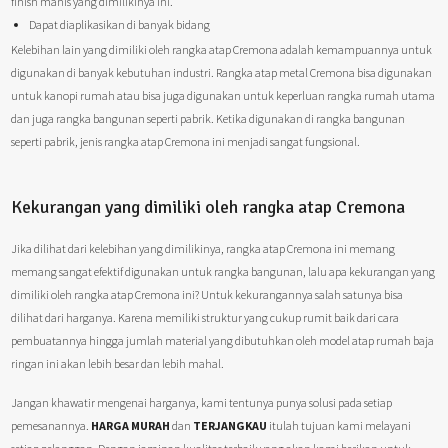
finish manis yang dimilikinya ini.
Dapat diaplikasikan di banyak bidang
Kelebihan lain yang dimiliki oleh rangka atap Cremona adalah kemampuannya untuk
digunakan di banyak kebutuhan industri. Rangka atap metal Cremona bisa digunakan
untuk kanopi rumah atau bisa juga digunakan untuk keperluan rangka rumah utama
dan juga rangka bangunan seperti pabrik. Ketika digunakan di rangka bangunan
seperti pabrik, jenis rangka atap Cremona ini menjadi sangat fungsional.
Kekurangan yang dimiliki oleh rangka atap Cremona
Jika dilihat dari kelebihan yang dimilikinya, rangka atap Cremona ini memang
memang sangat efektif digunakan untuk rangka bangunan, lalu apa kekurangan yang
dimiliki oleh rangka atap Cremona ini? Untuk kekurangannya salah satunya bisa
dilihat dari harganya. Karena memiliki struktur yang cukup rumit baik dari cara
pembuatannya hingga jumlah material yang dibutuhkan oleh model atap rumah baja
ringan ini akan lebih besar dan lebih mahal.
Jangan khawatir mengenai harganya, kami tentunya punya solusi pada setiap
pemesanannya.
HARGA MURAH
dan
TERJANGKAU
itulah tujuan kami melayani