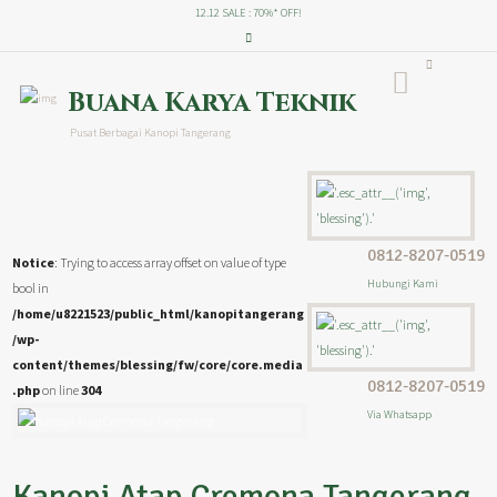
12.12 SALE : 70%* OFF!
Buana Karya Teknik
Pusat Berbagai Kanopi Tangerang
0812-8207-0519
Notice
: Trying to access array offset on value of type
Hubungi Kami
bool in
/home/u8221523/public_html/kanopitangerang
/wp-
content/themes/blessing/fw/core/core.media
0812-8207-0519
.php
on line
304
Via Whatsapp
Kanopi Atap Cremona Tangerang