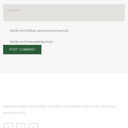
Notify me of follow-up comments by email.
Notify me of new posts by email.
Moto Kami Adalah Kerja Cerdas, Kerja Keras, Kerja Mawas, Kerja Tuntas, Kerja Puas
dan Kerja Ikhlas