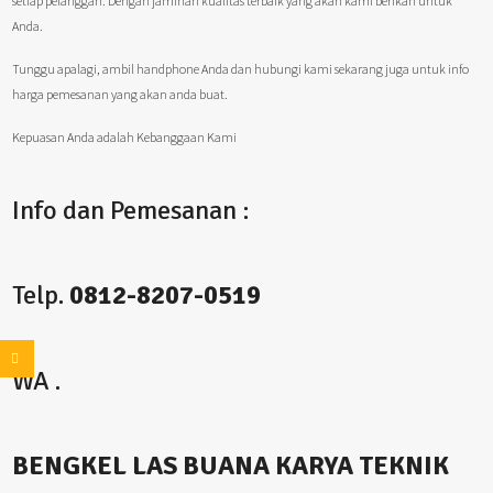
setiap pelanggan. Dengan jaminan kualitas terbaik yang akan kami berikan untuk
Anda.
Tunggu apalagi, ambil handphone Anda dan hubungi kami sekarang juga untuk info
harga pemesanan yang akan anda buat.
Kepuasan Anda adalah Kebanggaan Kami
Info dan Pemesanan :
Telp.
0812-8207-0519
WA .
BENGKEL LAS BUANA KARYA TEKNIK