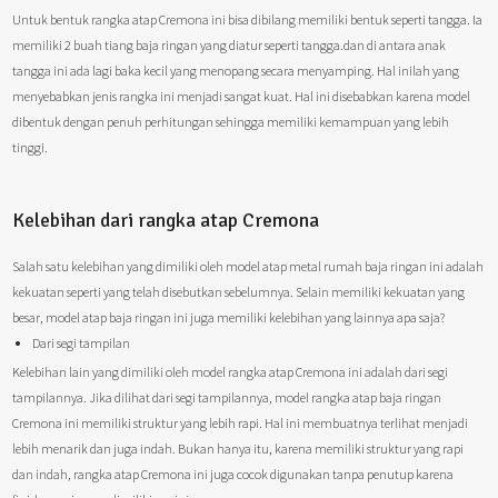
Untuk bentuk rangka atap Cremona ini bisa dibilang memiliki bentuk seperti tangga. Ia
memiliki 2 buah tiang baja ringan yang diatur seperti tangga.dan di antara anak
tangga ini ada lagi baka kecil yang menopang secara menyamping. Hal inilah yang
menyebabkan jenis rangka ini menjadi sangat kuat. Hal ini disebabkan karena model
dibentuk dengan penuh perhitungan sehingga memiliki kemampuan yang lebih
tinggi.
Kelebihan dari rangka atap Cremona
Salah satu kelebihan yang dimiliki oleh model atap metal rumah baja ringan ini adalah
kekuatan seperti yang telah disebutkan sebelumnya. Selain memiliki kekuatan yang
besar, model atap baja ringan ini juga memiliki kelebihan yang lainnya apa saja?
Dari segi tampilan
Kelebihan lain yang dimiliki oleh model rangka atap Cremona ini adalah dari segi
tampilannya. Jika dilihat dari segi tampilannya, model rangka atap baja ringan
Cremona ini memiliki struktur yang lebih rapi. Hal ini membuatnya terlihat menjadi
lebih menarik dan juga indah. Bukan hanya itu, karena memiliki struktur yang rapi
dan indah, rangka atap Cremona ini juga cocok digunakan tanpa penutup karena