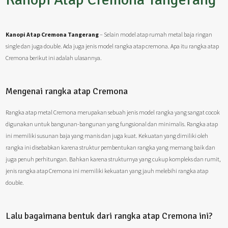
Kanopi Atap Cremona Tangerang
– Selain model atap rumah metal baja ringan
single dan juga double. Ada juga jenis model rangka atap cremona. Apa itu rangka atap
Cremona berikut ini adalah ulasannya.
Mengenai rangka atap Cremona
Rangka atap metal Cremona merupakan sebuah jenis model rangka yang sangat cocok
digunakan untuk bangunan-bangunan yang fungsional dan minimalis. Rangka atap
ini memiliki susunan baja yang manis dan juga kuat. Kekuatan yang dimiliki oleh
rangka ini disebabkan karena struktur pembentukan rangka yang memang baik dan
juga penuh perhitungan. Bahkan karena strukturnya yang cukup kompleks dan rumit,
jenis rangka atap Cremona ini memiliki kekuatan yang jauh melebihi rangka atap
double.
Lalu bagaimana bentuk dari rangka atap Cremona ini?