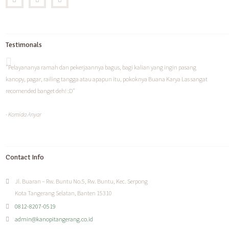
Testimonals
"Pelayananya ramah dan pekerjaannya bagus, bagi kalian yang ingin pasang
kanopy, pagar, railing tangga atau apapun itu, pokoknya Buana Karya Las sangat
recomended banget deh! :D"
- Komida Anyar
Contact Info
Jl. Buaran – Rw. Buntu No.5, Rw. Buntu, Kec. Serpong
Kota Tangerang Selatan, Banten 15310
0812-8207-0519
admin@kanopitangerang.co.id