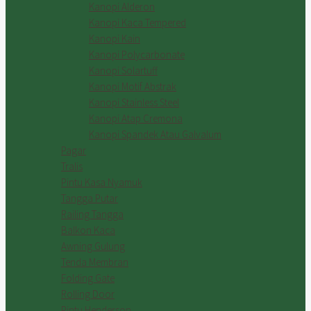
Kanopi Alderon
Kanopi Kaca Tempered
Kanopi Kain
Kanopi Polycarbonate
Kanopi Solartuff
Kanopi Motif Abstrak
Kanopi Stainless Steel
Kanopi Atap Cremona
Kanopi Spandek Atau Galvalum
Pagar
Tralis
Pintu Kasa Nyamuk
Tangga Putar
Railing Tangga
Balkon Kaca
Awning Gulung
Tenda Membran
Folding Gate
Rolling Door
Pintu Henderson