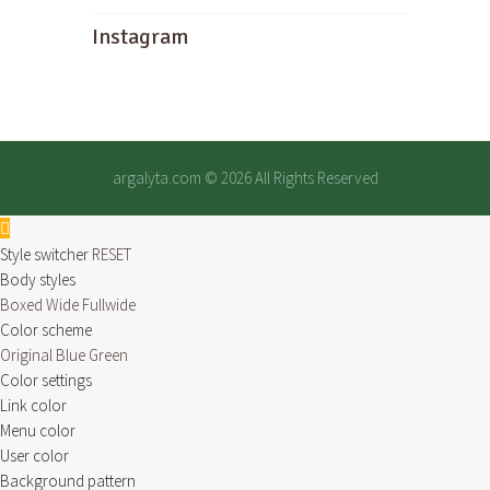
Instagram
argalyta.com
© 2026 All Rights Reserved
Style switcher
RESET
Body styles
Boxed
Wide
Fullwide
Color scheme
Original
Blue
Green
Color settings
Link color
Menu color
User color
Background pattern