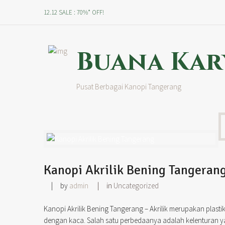
12.12 SALE : 70%* OFF!
Buana Kar
Pusat Berbagai Kanopi Tangerang
Kanopi Akrilik Bening Tangeran
by
admin
in
Uncategorized
Kanopi Akrilik Bening Tangerang – Akrilik merupakan plast
dengan kaca. Salah satu perbedaanya adalah kelenturan ya