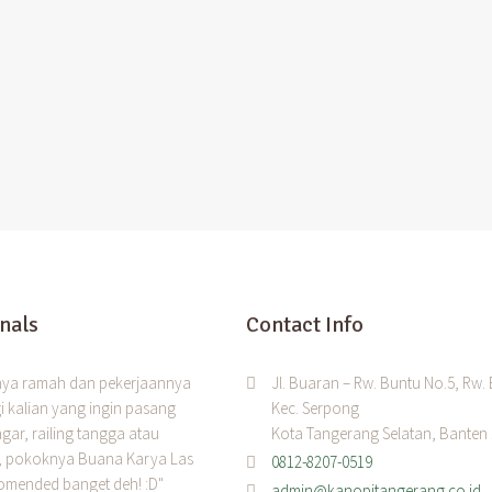
nals
Contact Info
nya ramah dan pekerjaannya
Jl. Buaran – Rw. Buntu No.5, Rw.
i kalian yang ingin pasang
Kec. Serpong
gar, railing tangga atau
Kota Tangerang Selatan, Banten
, pokoknya Buana Karya Las
0812-8207-0519
omended banget deh! :D"
admin@kanopitangerang.co.id