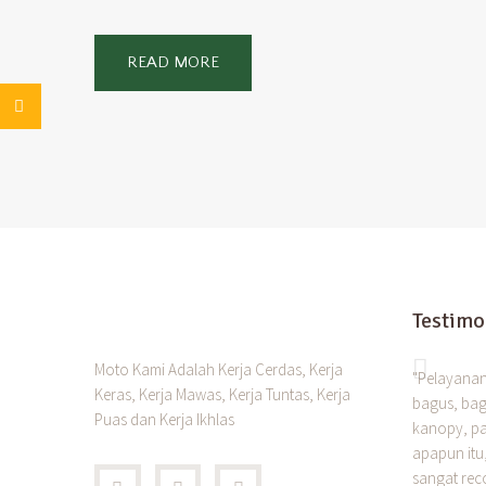
READ MORE
Testimo
Moto Kami Adalah Kerja Cerdas, Kerja
"Pelayana
Keras, Kerja Mawas, Kerja Tuntas, Kerja
bagus, bag
Puas dan Kerja Ikhlas
kanopy, pa
apapun itu
sangat rec