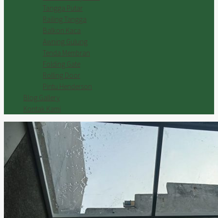
Tangga Putar
Railing Tangga
Balkon Kaca
Awning Gulung
Tenda Membran
Folding Gate
Rolling Door
Pintu Henderson
Blog Gallery
Kontak Kami