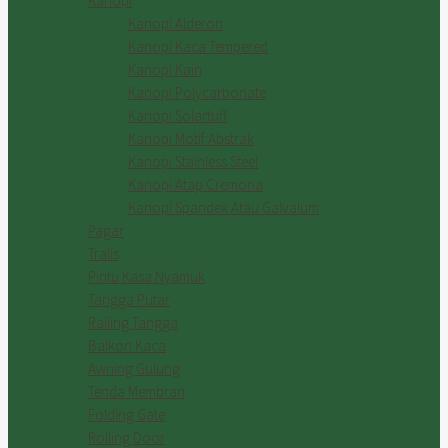
Kanopi
Kanopi Alderon
Kanopi Kaca Tempered
Kanopi Kain
Kanopi Polycarbonate
Kanopi Solartuff
Kanopi Motif Abstrak
Kanopi Stainless Steel
Kanopi Atap Cremona
Kanopi Spandek Atau Galvalum
Pagar
Tralis
Pintu Kasa Nyamuk
Tangga Putar
Railing Tangga
Balkon Kaca
Awning Gulung
Tenda Membran
Folding Gate
Rolling Door