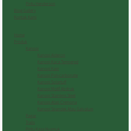
Pintu Henderson
Blog Gallery
Kontak Kami
Home
Produk
Kanopi
Kanopi Alderon
Kanopi Kaca Tempered
Kanopi Kain
Kanopi Polycarbonate
Kanopi Solartuff
Kanopi Motif Abstrak
Kanopi Stainless Steel
Kanopi Atap Cremona
Kanopi Spandek Atau Galvalum
Pagar
Tralis
Pintu Kasa Nyamuk