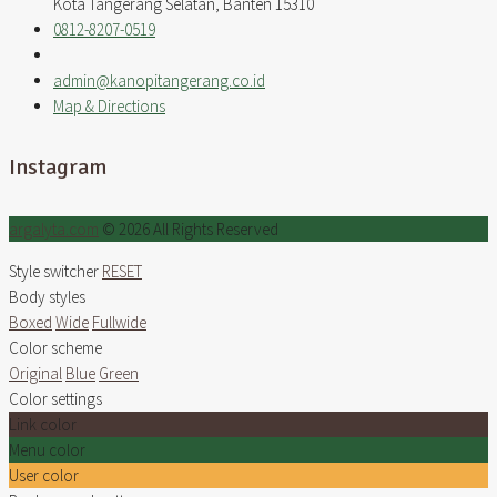
Kota Tangerang Selatan, Banten 15310
0812-8207-0519
admin@kanopitangerang.co.id
Map & Directions
Instagram
argalyta.com
© 2026 All Rights Reserved
Style switcher
RESET
Body styles
Boxed
Wide
Fullwide
Color scheme
Original
Blue
Green
Color settings
Link color
Menu color
User color