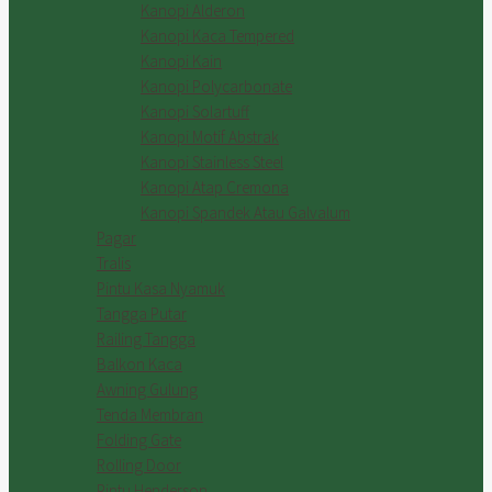
Kanopi Alderon
Kanopi Kaca Tempered
Kanopi Kain
Kanopi Polycarbonate
Kanopi Solartuff
Kanopi Motif Abstrak
Kanopi Stainless Steel
Kanopi Atap Cremona
Kanopi Spandek Atau Galvalum
Pagar
Tralis
Pintu Kasa Nyamuk
Tangga Putar
Railing Tangga
Balkon Kaca
Awning Gulung
Tenda Membran
Folding Gate
Rolling Door
Pintu Henderson