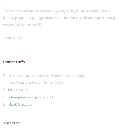
"Pelayananya ramah dan pekerjaannya bagus, bagi kalian yang ingin pasang
kanopy, pagar, railing tangga atau apapun itu, pokoknya Buana Karya Las sangat
recomended banget deh! :D"
- Komida Anyar
Contact Info
Jl. Buaran – Rw. Buntu No.5, Rw. Buntu, Kec. Serpong
Kota Tangerang Selatan, Banten 15310
0812-8207-0519
admin@kanopitangerang.co.id
Map & Directions
Instagram