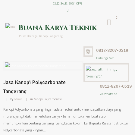
12.12 SALE : 70%* OFF!
Buana Karya Teknik
Pusat Berbagai Kanopi Tangerang
0812-8207-0519
Hubungi Kami
Jasa Kanopi Polycarbonate
0812-8207-0519
Tangerang
Via Whatsapp
by
admin
in
Kanopi Polycarbonate
Kanopi Polycarbonate yang ringan adalah solusi untuk mendapatkan biaya yang
murah; yang tidak memerlukan banyak bahan untuk membuat atap,
memungkinkan bentang panjang ruang bebas kolom. Earthquake Resistant Struktur
Polycarbonate yang Ringan...