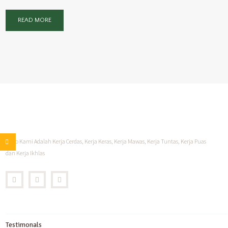
READ MORE
Moto Kami Adalah Kerja Cerdas, Kerja Keras, Kerja Mawas, Kerja Tuntas, Kerja Puas
dan Kerja Ikhlas
Testimonals