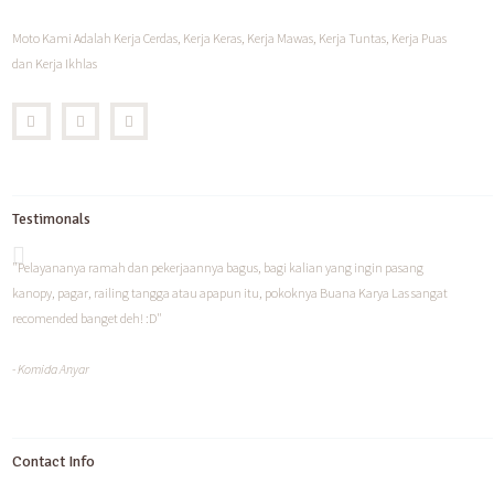
Moto Kami Adalah Kerja Cerdas, Kerja Keras, Kerja Mawas, Kerja Tuntas, Kerja Puas
dan Kerja Ikhlas
Testimonals
"Pelayananya ramah dan pekerjaannya bagus, bagi kalian yang ingin pasang
kanopy, pagar, railing tangga atau apapun itu, pokoknya Buana Karya Las sangat
recomended banget deh! :D"
- Komida Anyar
Contact Info